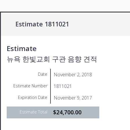
Estimate 1811021
Estimate
뉴욕 한빛교회 구관 음향 견적
November 2, 2018
Date
1811021
Estimate Number
November 9, 2017
Expiration Date
$24,700.00
Estimate Total