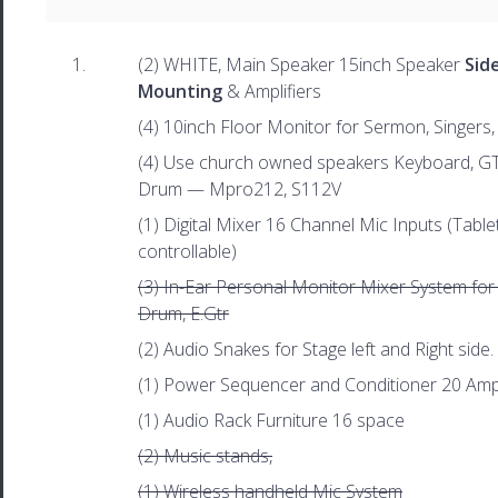
(2) WHITE, Main Speaker 15inch Speaker
Sid
Mounting
& Amplifiers
(4) 10inch Floor Monitor for Sermon, Singers,
(4) Use church owned speakers Keyboard, GT
Drum — Mpro212, S112V
(1) Digital Mixer 16 Channel Mic Inputs (Tabl
controllable)
(3) In-Ear Personal Monitor Mixer System for
Drum, E.Gtr
(2) Audio Snakes for Stage left and Right side.
(1) Power Sequencer and Conditioner 20 Am
(1) Audio Rack Furniture 16 space
(2) Music stands,
(1) Wireless handheld Mic System