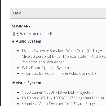
Task
SUMMARY
옵션A.
(Recommended)
# Audio System
15inch Two-way Speakers White Color (Ceiling Hang
Mixer, 3 personal In-Ear Monitor system, Audio R
Projector and Sequencer
Baby Room Speaker System
Floor box for Podium mic & Video Connector
# Visual System
4,800 Lumen 1080P Native DLP Projecto
r,
16:10 ratio, 87″H x 139″W (167″ diagonal) Manua
Seamless Video Switcher for PPT and Stage