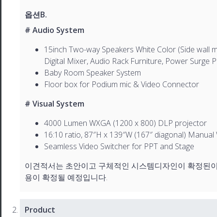
옵션B.
# Audio System
15inch Two-way Speakers White Color (Side wall m
Digital Mixer, Audio Rack Furniture, Power Surge
Baby Room Speaker System
Floor box for Podium mic & Video Connector
# Visual System
4000 Lumen WXGA (1200 x 800) DLP projector
16:10 ratio, 87″H x 139″W (167″ diagonal) Manual
Seamless Video Switcher for PPT and Stage
이견적서는 초안이고 구체적인 시스템디자인이 확정된이
용이 확정될 예정입니다.
Product