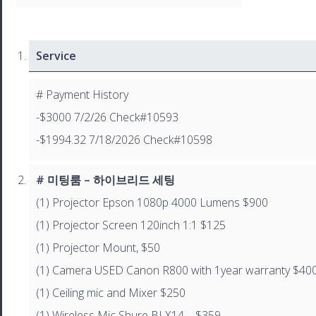
Service
# Payment History
-$3000 7/2/26 Check#10593
-$1994.32 7/18/2026 Check#10598
# 미팅룸 – 하이브리드 세팅
(1) Projector Epson 1080p 4000 Lumens $900
(1) Projector Screen 120inch 1:1 $125
(1) Projector Mount, $50
(1) Camera USED Canon R800 with 1year warranty $40
(1) Ceiling mic and Mixer $250
(1) Wireless Mic Shure BLX14 – $359