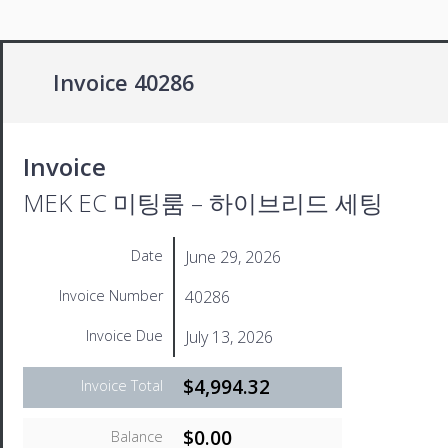
Invoice 40286
Invoice
MEK EC 미팅룸 – 하이브리드 세팅
June 29, 2026
Date
40286
Invoice Number
July 13, 2026
Invoice Due
$4,994.32
Invoice Total
$0.00
Balance